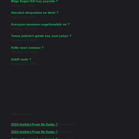
Bilge Kağan Etil kaç yaşında ?
Ağustos 4, 2026
Anestezi okuyanlara ne denir ?
Ağustos 4, 2026
Korozyon tamamen engellenebilir mi ?
Temmuz 30, 2026
Yunus polisleri günde kaç saat çalışır ?
Temmuz 29, 2026
Köfte nasıl soslanır ?
Temmuz 27, 2026
KitUP nedir ?
Temmuz 25, 2026
Son yorumlar
2024 bisiklet Fiyatı Ne Kadar ?
için
admin
2024 bisiklet Fiyatı Ne Kadar ?
için
Ömer