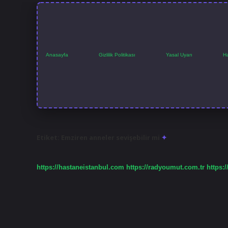
Anasayfa
Gizlilik Politikası
Yasal Uyarı
H
Etiket:
Emziren anneler sevişebilir mi
https://hastaneistanbul.com
https://radyoumut.com.tr
https:/