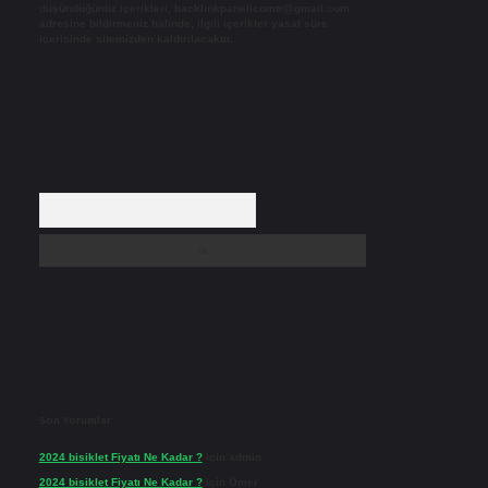
düşündüğünüz içerikleri,
backlinkpanelicomtr@gmail.com
adresine bildirmeniz halinde, ilgili içerikler yasal süre
içerisinde sitemizden kaldırılacaktır.
Arama
Son Yorumlar
2024 bisiklet Fiyatı Ne Kadar ?
için
admin
2024 bisiklet Fiyatı Ne Kadar ?
için
Ömer