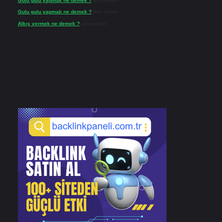
Gulu gulu yapmak ne demek ?
için
admin
Gulu gulu yapmak ne demek ?
için
Seher
Alkış vermek ne demek ?
için
admin