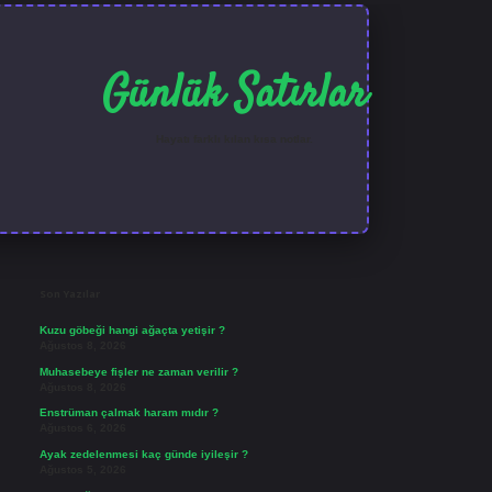
Günlük Satırlar
Hayatı farklı kılan kısa notlar.
Sidebar
ilbet güncel giriş
Son Yazılar
Kuzu göbeği hangi ağaçta yetişir ?
Ağustos 8, 2026
Muhasebeye fişler ne zaman verilir ?
Ağustos 8, 2026
Enstrüman çalmak haram mıdır ?
Ağustos 6, 2026
Ayak zedelenmesi kaç günde iyileşir ?
Ağustos 5, 2026