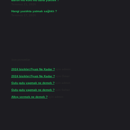
Baron mu kont mu daha yüksek ?
Temmuz 21, 2026
Hangi yastıkta yatmak sağlıklı ?
Temmuz 17, 2026
Son yorumlar
2024 bisiklet Fiyatı Ne Kadar ?
için
admin
2024 bisiklet Fiyatı Ne Kadar ?
için
Ömer
Gulu gulu yapmak ne demek ?
için
admin
Gulu gulu yapmak ne demek ?
için
Seher
Alkış vermek ne demek ?
için
admin