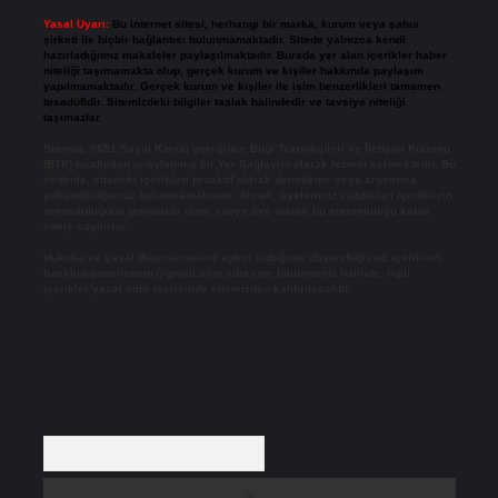
Yasal Uyarı:
Bu internet sitesi, herhangi bir marka, kurum veya şahıs
şirketi ile hiçbir bağlantısı bulunmamaktadır. Sitede yalnızca kendi
hazırladığımız makaleler paylaşılmaktadır. Burada yer alan içerikler haber
niteliği taşımamakta olup, gerçek kurum ve kişiler hakkında paylaşım
yapılmamaktadır. Gerçek kurum ve kişiler ile isim benzerlikleri tamamen
tesadüfidir. Sitemizdeki bilgiler taslak halindedir ve tavsiye niteliği
taşımazlar.
Sitemiz, 5651 Sayılı Kanun gereğince Bilgi Teknolojileri ve İletişim Kurumu
(BTK) tarafından onaylanmış bir Yer Sağlayıcı olarak hizmet vermektedir. Bu
nedenle, sitedeki içerikleri proaktif olarak denetleme veya araştırma
yükümlülüğümüz bulunmamaktadır. Ancak, üyelerimiz yazdıkları içeriklerin
sorumluluğunu taşımakta olup, siteye üye olarak bu sorumluluğu kabul
etmiş sayılırlar.
Hukuka ve yasal düzenlemelere aykırı olduğunu düşündüğünüz içerikleri,
backlinkpanelicomtr@gmail.com
adresine bildirmeniz halinde, ilgili
içerikler yasal süre içerisinde sitemizden kaldırılacaktır.
Arama