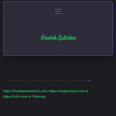
menüyü
Anasayfa
Gizlilik
Yasal
Hakkımızda
aç
Politikası
Uyarı
Günlük Satırlar
Hayatı farklı kılan kısa notlar.
Etiket:
Büyüme ve gelişme dönemleri nelerdir
https://hastaneistanbul.com
https://radyoumut.com.tr
https://ciki.com.tr
Sitemap