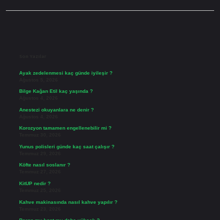
Sidebar
Son Yazılar
Ayak zedelenmesi kaç günde iyileşir ?
Ağustos 5, 2026
Bilge Kağan Etil kaç yaşında ?
Ağustos 4, 2026
Anestezi okuyanlara ne denir ?
Ağustos 4, 2026
Korozyon tamamen engellenebilir mi ?
Temmuz 30, 2026
Yunus polisleri günde kaç saat çalışır ?
Temmuz 29, 2026
Köfte nasıl soslanır ?
Temmuz 27, 2026
KitUP nedir ?
Temmuz 25, 2026
Kahve makinasında nasıl kahve yapılır ?
Temmuz 23, 2026