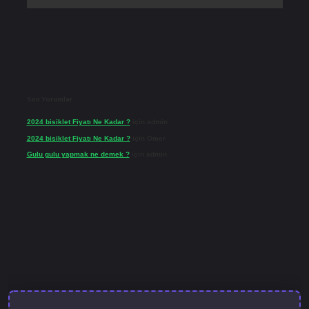
Son Yorumlar
2024 bisiklet Fiyatı Ne Kadar ?
için
admin
2024 bisiklet Fiyatı Ne Kadar ?
için
Ömer
Gulu gulu yapmak ne demek ?
için
admin
lbet güncel giriş