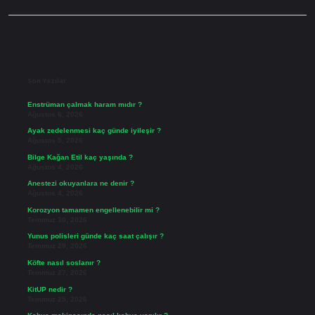
Sidebar
Son Yazılar
Enstrüman çalmak haram mıdır ?
Ağustos 6, 2026
Ayak zedelenmesi kaç günde iyileşir ?
Ağustos 5, 2026
Bilge Kağan Etil kaç yaşında ?
Ağustos 4, 2026
Anestezi okuyanlara ne denir ?
Ağustos 4, 2026
Korozyon tamamen engellenebilir mi ?
Temmuz 30, 2026
Yunus polisleri günde kaç saat çalışır ?
Temmuz 29, 2026
Köfte nasıl soslanır ?
Temmuz 27, 2026
KitUP nedir ?
Temmuz 25, 2026