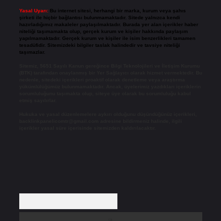
Yasal Uyarı:
Bu internet sitesi, herhangi bir marka, kurum veya şahıs
şirketi ile hiçbir bağlantısı bulunmamaktadır. Sitede yalnızca kendi
hazırladığımız makaleler paylaşılmaktadır. Burada yer alan içerikler haber
niteliği taşımamakta olup, gerçek kurum ve kişiler hakkında paylaşım
yapılmamaktadır. Gerçek kurum ve kişiler ile isim benzerlikleri tamamen
tesadüfidir. Sitemizdeki bilgiler taslak halindedir ve tavsiye niteliği
taşımazlar.
Sitemiz, 5651 Sayılı Kanun gereğince Bilgi Teknolojileri ve İletişim Kurumu
(BTK) tarafından onaylanmış bir Yer Sağlayıcı olarak hizmet vermektedir. Bu
nedenle, sitedeki içerikleri proaktif olarak denetleme veya araştırma
yükümlülüğümüz bulunmamaktadır. Ancak, üyelerimiz yazdıkları içeriklerin
sorumluluğunu taşımakta olup, siteye üye olarak bu sorumluluğu kabul
etmiş sayılırlar.
Hukuka ve yasal düzenlemelere aykırı olduğunu düşündüğünüz içerikleri,
backlinkpanelicomtr@gmail.com
adresine bildirmeniz halinde, ilgili
içerikler yasal süre içerisinde sitemizden kaldırılacaktır.
Arama