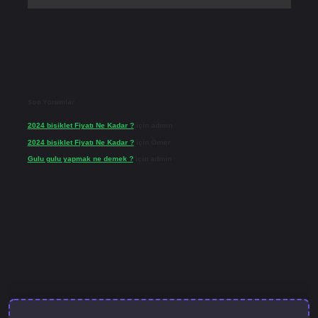
Son Yorumlar
2024 bisiklet Fiyatı Ne Kadar ?
için
admin
2024 bisiklet Fiyatı Ne Kadar ?
için
Ömer
Gulu gulu yapmak ne demek ?
için
admin
lbet güncel giriş