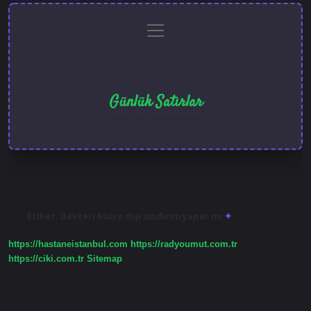
menüyü
Anasayfa
Gizlilik
Yasal
Hakkımızda
aç
Politikası
Uyarı
Günlük Satırlar
Hayatı farklı kılan kısa notlar.
Etiket:
Bakteri hücre dışı sindirim yapar mı
https://hastaneistanbul.com
https://radyoumut.com.tr
https://ciki.com.tr
Sitemap