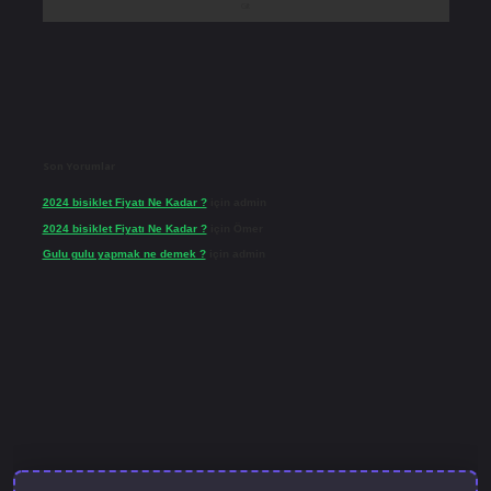
Son Yorumlar
2024 bisiklet Fiyatı Ne Kadar ?
için
admin
2024 bisiklet Fiyatı Ne Kadar ?
için
Ömer
Gulu gulu yapmak ne demek ?
için
admin
bet güncel giriş