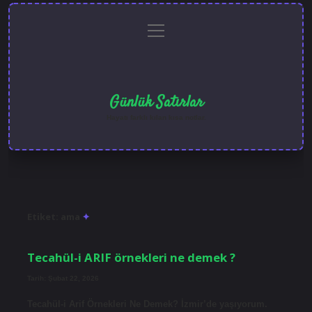
menüyü
Anasayfa
Gizlilik
Yasal
Hakkımızda
aç
Politikası
Uyarı
Günlük Satırlar
Hayatı farklı kılan kısa notlar.
Etiket:
ama
Tecahül-i ARIF örnekleri ne demek ?
Tarih: Şubat 22, 2026
Tecahül-i Arif Örnekleri Ne Demek? İzmir’de yaşıyorum.