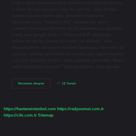
Evet, o deniz kenarında biraz tembel biraz dağınık ama bir
o kadar da kafa karıştırıcı olan bu şehirde… Ben de tıpkı
burada yaşayan herkes gibi, gündelik hayatın her
köşesinde biraz “Tecahül-i Arif” yaparak, her şeyin
anlamını hem öğrendim hem de hiç anlamamaya başladım.
İronik ama gerçek. Evet, o “Tecahül-i Arif” dediğimiz
kelime de işte bu yüzden bir yerde “ne demek?” diye
düşündürebilir. Ama biraz kendimi tanıtmama izin verin. 25
yaşında, arkadaş grubumda her fırsatta şaka yapan ama her
şeyi aşırı düşünen biriyim. Şaka yaparken genellikle “Bunu
ciddi düşünüyor muyum?” diye sorgularım. Yani aslında…
Tecahül-
Devamını okuyun
12 Yorum
i
ARIF
örnekleri
ne
demek
https://hastaneistanbul.com
https://radyoumut.com.tr
?
https://ciki.com.tr
Sitemap