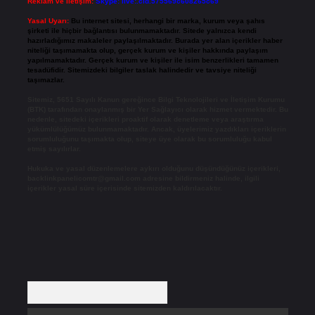
Reklam ve İletişim:
Skype: live:.cid.575569c608265c69
Yasal Uyarı:
Bu internet sitesi, herhangi bir marka, kurum veya şahıs
şirketi ile hiçbir bağlantısı bulunmamaktadır. Sitede yalnızca kendi
hazırladığımız makaleler paylaşılmaktadır. Burada yer alan içerikler haber
niteliği taşımamakta olup, gerçek kurum ve kişiler hakkında paylaşım
yapılmamaktadır. Gerçek kurum ve kişiler ile isim benzerlikleri tamamen
tesadüfidir. Sitemizdeki bilgiler taslak halindedir ve tavsiye niteliği
taşımazlar.
Sitemiz, 5651 Sayılı Kanun gereğince Bilgi Teknolojileri ve İletişim Kurumu
(BTK) tarafından onaylanmış bir Yer Sağlayıcı olarak hizmet vermektedir. Bu
nedenle, sitedeki içerikleri proaktif olarak denetleme veya araştırma
yükümlülüğümüz bulunmamaktadır. Ancak, üyelerimiz yazdıkları içeriklerin
sorumluluğunu taşımakta olup, siteye üye olarak bu sorumluluğu kabul
etmiş sayılırlar.
Hukuka ve yasal düzenlemelere aykırı olduğunu düşündüğünüz içerikleri,
backlinkpanelicomtr@gmail.com
adresine bildirmeniz halinde, ilgili
içerikler yasal süre içerisinde sitemizden kaldırılacaktır.
Arama