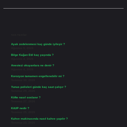
Sidebar
Son Yazılar
Ayak zedelenmesi kaç günde iyileşir ?
Ağustos 5, 2026
Bilge Kağan Etil kaç yaşında ?
Ağustos 4, 2026
Anestezi okuyanlara ne denir ?
Ağustos 4, 2026
Korozyon tamamen engellenebilir mi ?
Temmuz 30, 2026
Yunus polisleri günde kaç saat çalışır ?
Temmuz 29, 2026
Köfte nasıl soslanır ?
Temmuz 27, 2026
KitUP nedir ?
Temmuz 25, 2026
Kahve makinasında nasıl kahve yapılır ?
Temmuz 23, 2026