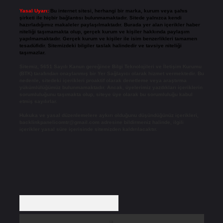
Yasal Uyarı:
Bu internet sitesi, herhangi bir marka, kurum veya şahıs
şirketi ile hiçbir bağlantısı bulunmamaktadır. Sitede yalnızca kendi
hazırladığımız makaleler paylaşılmaktadır. Burada yer alan içerikler haber
niteliği taşımamakta olup, gerçek kurum ve kişiler hakkında paylaşım
yapılmamaktadır. Gerçek kurum ve kişiler ile isim benzerlikleri tamamen
tesadüfidir. Sitemizdeki bilgiler taslak halindedir ve tavsiye niteliği
taşımazlar.
Sitemiz, 5651 Sayılı Kanun gereğince Bilgi Teknolojileri ve İletişim Kurumu
(BTK) tarafından onaylanmış bir Yer Sağlayıcı olarak hizmet vermektedir. Bu
nedenle, sitedeki içerikleri proaktif olarak denetleme veya araştırma
yükümlülüğümüz bulunmamaktadır. Ancak, üyelerimiz yazdıkları içeriklerin
sorumluluğunu taşımakta olup, siteye üye olarak bu sorumluluğu kabul
etmiş sayılırlar.
Hukuka ve yasal düzenlemelere aykırı olduğunu düşündüğünüz içerikleri,
backlinkpanelicomtr@gmail.com
adresine bildirmeniz halinde, ilgili
içerikler yasal süre içerisinde sitemizden kaldırılacaktır.
Arama