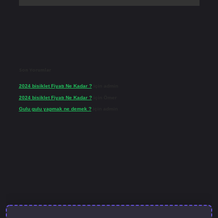
Son Yorumlar
2024 bisiklet Fiyatı Ne Kadar ?
için
admin
2024 bisiklet Fiyatı Ne Kadar ?
için
Ömer
Gulu gulu yapmak ne demek ?
için
admin
güncel giriş