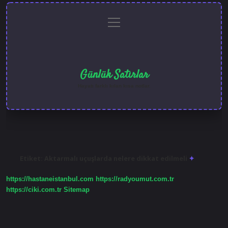
menüyü
Anasayfa
Gizlilik
Yasal
Hakkımızda
aç
Politikası
Uyarı
Günlük Satırlar
Hayatı farklı kılan kısa notlar.
Etiket:
Aktarmalı uçuşlarda nelere dikkat edilmeli
https://hastaneistanbul.com
https://radyoumut.com.tr
https://ciki.com.tr
Sitemap