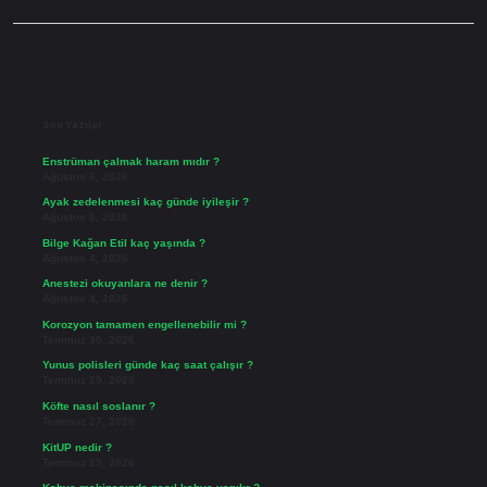
Sidebar
Son Yazılar
Enstrüman çalmak haram mıdır ?
Ağustos 6, 2026
Ayak zedelenmesi kaç günde iyileşir ?
Ağustos 5, 2026
Bilge Kağan Etil kaç yaşında ?
Ağustos 4, 2026
Anestezi okuyanlara ne denir ?
Ağustos 4, 2026
Korozyon tamamen engellenebilir mi ?
Temmuz 30, 2026
Yunus polisleri günde kaç saat çalışır ?
Temmuz 29, 2026
Köfte nasıl soslanır ?
Temmuz 27, 2026
KitUP nedir ?
Temmuz 25, 2026