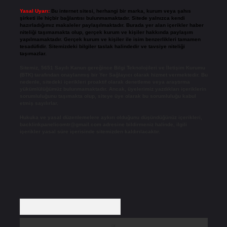
Yasal Uyarı:
Bu internet sitesi, herhangi bir marka, kurum veya şahıs
şirketi ile hiçbir bağlantısı bulunmamaktadır. Sitede yalnızca kendi
hazırladığımız makaleler paylaşılmaktadır. Burada yer alan içerikler haber
niteliği taşımamakta olup, gerçek kurum ve kişiler hakkında paylaşım
yapılmamaktadır. Gerçek kurum ve kişiler ile isim benzerlikleri tamamen
tesadüfidir. Sitemizdeki bilgiler taslak halindedir ve tavsiye niteliği
taşımazlar.
Sitemiz, 5651 Sayılı Kanun gereğince Bilgi Teknolojileri ve İletişim Kurumu
(BTK) tarafından onaylanmış bir Yer Sağlayıcı olarak hizmet vermektedir. Bu
nedenle, sitedeki içerikleri proaktif olarak denetleme veya araştırma
yükümlülüğümüz bulunmamaktadır. Ancak, üyelerimiz yazdıkları içeriklerin
sorumluluğunu taşımakta olup, siteye üye olarak bu sorumluluğu kabul
etmiş sayılırlar.
Hukuka ve yasal düzenlemelere aykırı olduğunu düşündüğünüz içerikleri,
backlinkpanelicomtr@gmail.com
adresine bildirmeniz halinde, ilgili
içerikler yasal süre içerisinde sitemizden kaldırılacaktır.
Arama