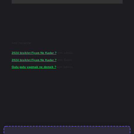
Son Yorumlar
2024 bisiklet Fiyatı Ne Kadar ?
için
admin
2024 bisiklet Fiyatı Ne Kadar ?
için
Ömer
Gulu gulu yapmak ne demek ?
için
admin
lbet güncel giriş