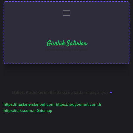
menüyü
Anasayfa
Gizlilik
Yasal
Hakkımızda
aç
Politikası
Uyarı
Günlük Satırlar
Hayatı farklı kılan kısa notlar.
Etiket:
Abdülkerim Bardakcı ne kadar maaş alıyor
https://hastaneistanbul.com
https://radyoumut.com.tr
https://ciki.com.tr
Sitemap