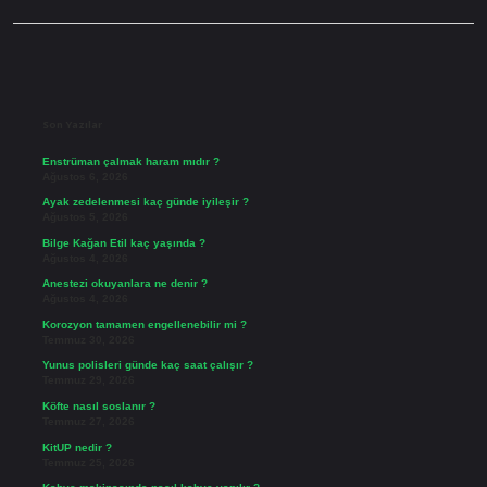
Sidebar
Son Yazılar
Enstrüman çalmak haram mıdır ?
Ağustos 6, 2026
Ayak zedelenmesi kaç günde iyileşir ?
Ağustos 5, 2026
Bilge Kağan Etil kaç yaşında ?
Ağustos 4, 2026
Anestezi okuyanlara ne denir ?
Ağustos 4, 2026
Korozyon tamamen engellenebilir mi ?
Temmuz 30, 2026
Yunus polisleri günde kaç saat çalışır ?
Temmuz 29, 2026
Köfte nasıl soslanır ?
Temmuz 27, 2026
KitUP nedir ?
Temmuz 25, 2026