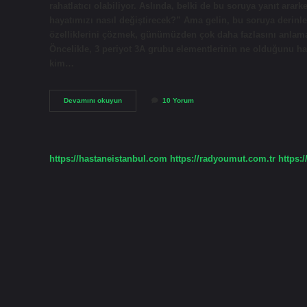
rahatlatıcı olabiliyor. Aslında, belki de bu soruya yanıt ara
hayatımızı nasıl değiştirecek?” Ama gelin, bu soruya derinl
özelliklerini çözmek, günümüzden çok daha fazlasını anlama
Öncelikle, 3 periyot 3A grubu elementlerinin ne olduğunu ha
kim…
3
Devamını okuyun
10 Yorum
periyot
3a
grubu
metal
mi
https://hastaneistanbul.com
https://radyoumut.com.tr
https:/
?