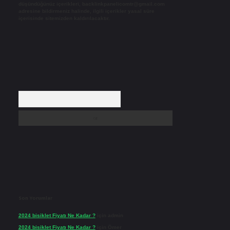
düşündüğünüz içerikleri,
backlinkpanelicomtr@gmail.com
adresine bildirmeniz halinde, ilgili içerikler yasal süre
içerisinde sitemizden kaldırılacaktır.
Arama
Son Yorumlar
2024 bisiklet Fiyatı Ne Kadar ?
için
admin
2024 bisiklet Fiyatı Ne Kadar ?
için
Ömer