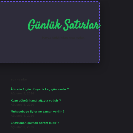
Günlük Satırlar
Hayatı farklı kılan kısa notlar.
Sidebar
ilbet güncel giriş
Son Yazılar
Âhirette 1 gün dünyada kaç gün vardır ?
Ağustos 9, 2026
Kuzu göbeği hangi ağaçta yetişir ?
Ağustos 8, 2026
Muhasebeye fişler ne zaman verilir ?
Ağustos 8, 2026
Enstrüman çalmak haram mıdır ?
Ağustos 6, 2026