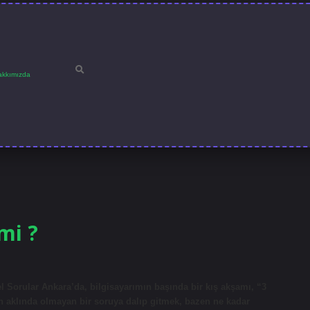
akkımızda
mi ?
l Sorular Ankara’da, bilgisayarımın başında bir kış akşamı, “3
n aklında olmayan bir soruya dalıp gitmek, bazen ne kadar