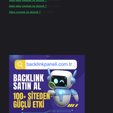
Gulu gulu yapmak ne demek ?
için
admin
Gulu gulu yapmak ne demek ?
için
Seher
Alkış vermek ne demek ?
için
admin