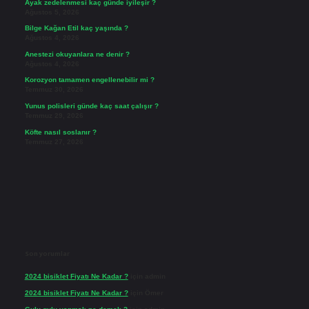
Ayak zedelenmesi kaç günde iyileşir ?
Ağustos 5, 2026
Bilge Kağan Etil kaç yaşında ?
Ağustos 4, 2026
Anestezi okuyanlara ne denir ?
Ağustos 4, 2026
Korozyon tamamen engellenebilir mi ?
Temmuz 30, 2026
Yunus polisleri günde kaç saat çalışır ?
Temmuz 29, 2026
Köfte nasıl soslanır ?
Temmuz 27, 2026
Son yorumlar
2024 bisiklet Fiyatı Ne Kadar ?
için
admin
2024 bisiklet Fiyatı Ne Kadar ?
için
Ömer