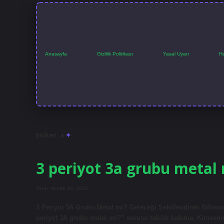
Anasayfa
Gizlilik Politikası
Yasal Uyarı
H
Etiket:
a
3 periyot 3a grubu metal 
Tarih: Aralık 16, 2025
3 Periyot 3A Grubu Metal mi? Geleceği Şekillendiren Bilimse
periyot 3A grubu metal mi?” sorusu takıldı kafama. Kimseni