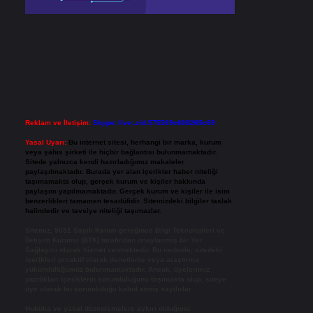
Reklam ve İletişim:
Skype: live:.cid.575569c608265c69
Yasal Uyarı:
Bu internet sitesi, herhangi bir marka, kurum
veya şahıs şirketi ile hiçbir bağlantısı bulunmamaktadır.
Sitede yalnızca kendi hazırladığımız makaleler
paylaşılmaktadır. Burada yer alan içerikler haber niteliği
taşımamakta olup, gerçek kurum ve kişiler hakkında
paylaşım yapılmamaktadır. Gerçek kurum ve kişiler ile isim
benzerlikleri tamamen tesadüfidir. Sitemizdeki bilgiler taslak
halindedir ve tavsiye niteliği taşımazlar.
Sitemiz, 5651 Sayılı Kanun gereğince Bilgi Teknolojileri ve
İletişim Kurumu (BTK) tarafından onaylanmış bir Yer
Sağlayıcı olarak hizmet vermektedir. Bu nedenle, sitedeki
içerikleri proaktif olarak denetleme veya araştırma
yükümlülüğümüz bulunmamaktadır. Ancak, üyelerimiz
yazdıkları içeriklerin sorumluluğunu taşımakta olup, siteye
üye olarak bu sorumluluğu kabul etmiş sayılırlar.
Hukuka ve yasal düzenlemelere aykırı olduğunu